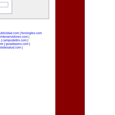
ublicidad.com
|
foroingles.com
|
interservidores.com
|
m
|
campodetiro.com
|
om
|
guiadeperu.com
|
ebdesalud.com
|