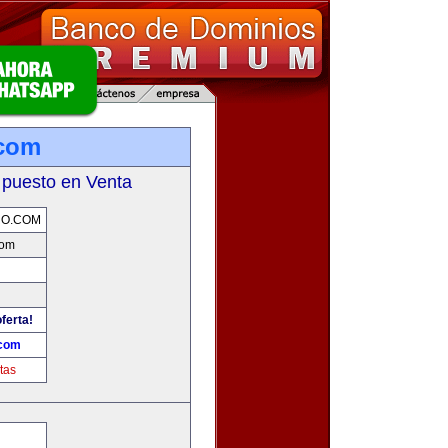
.com
 puesto en Venta
RO.COM
com
ferta!
.com
tas