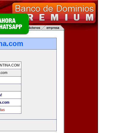
ina.com
NTINA.COM
a.com
a!
na.com
tas