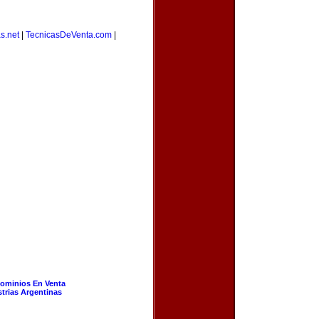
s.net
|
TecnicasDeVenta.com
|
ominios En Venta
strias Argentinas